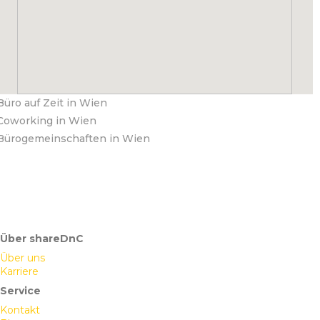
Büro auf Zeit in Wien
Coworking in Wien
Bürogemeinschaften in Wien
Über shareDnC
Über uns
Karriere
Service
Kontakt