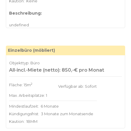
Kaution:
Keine
Beschreibung:
Einzelbüro (möbliert)
Objekttyp: Büro
All-incl.-Miete (netto): 850,-€ pro Monat
2
Fläche: 15m
Verfügbar ab: Sofort
Max. Arbeitsplätze: 1
Mindestlaufzeit:
6 Monate
Kündigungsfrist:
3 Monate zum Monatsende
Kaution:
1BMM