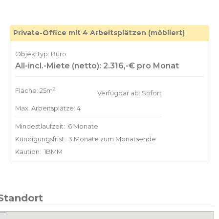
Private-Office mit 4 Arbeitsplätzen (möbliert)
Objekttyp: Büro
All-incl.-Miete (netto): 2.316,-€ pro Monat
2
Fläche: 25m
Verfügbar ab: Sofort
Max. Arbeitsplätze: 4
Mindestlaufzeit:
6 Monate
Kündigungsfrist:
3 Monate zum Monatsende
Kaution:
1BMM
Standort