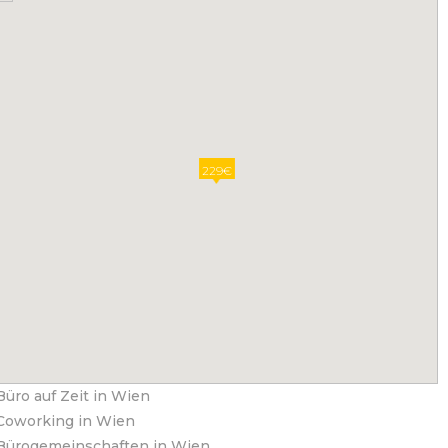
229€
Büro auf Zeit in Wien
Coworking in Wien
Bürogemeinschaften in Wien