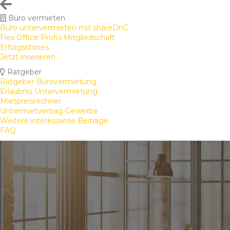
Büro vermieten
Büro untervermieten mit shareDnC
Flex Office Profis Mitgliedschaft
Erfolgsstories
Jetzt inserieren
Ratgeber
Ratgeber Bürovermietung
Erlaubnis Untervermietung
Mietpreisrechner
Untermietvertrag Gewerbe
Weitere interessante Beiträge
FAQ