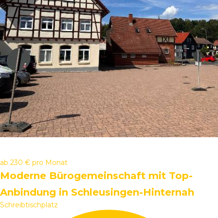
ab
230 €
pro Monat
Moderne Bürogemeinschaft mit Top-
Anbindung in Schleusingen-Hinternah
Schreibtischplatz