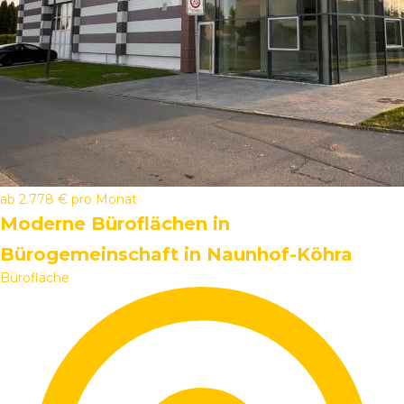
ab
2.778 €
pro Monat
Moderne Büroflächen in
Bürogemeinschaft in Naunhof-Köhra
Bürofläche