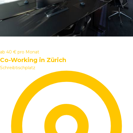
ab
40 €
pro Monat
Co-Working in Zürich
Schreibtischplatz