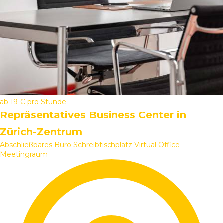
ab
19 €
pro Stunde
Repräsentatives Business Center in
Zürich-Zentrum
Abschließbares Büro
Schreibtischplatz
Virtual Office
Meetingraum