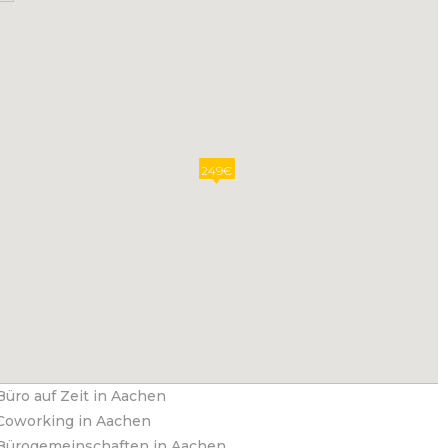
249€
Büro auf Zeit in Aachen
Coworking in Aachen
Bürogemeinschaften in Aachen