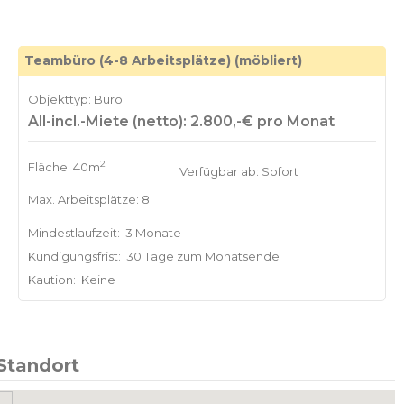
Teambüro (4-8 Arbeitsplätze) (möbliert)
Objekttyp: Büro
All-incl.-Miete (netto): 2.800,-€ pro Monat
2
Fläche: 40m
Verfügbar ab: Sofort
Max. Arbeitsplätze: 8
Mindestlaufzeit:
3 Monate
Kündigungsfrist:
30 Tage zum Monatsende
Kaution:
Keine
Standort