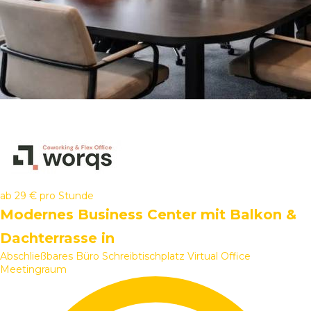
ab
29 €
pro Stunde
Modernes Business Center mit Balkon &
Dachterrasse in
Abschließbares Büro
Schreibtischplatz
Virtual Office
Meetingraum