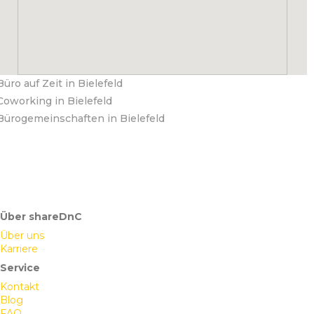
Büro auf Zeit in Bielefeld
Coworking in Bielefeld
Bürogemeinschaften in Bielefeld
Über shareDnC
Über uns
Karriere
Service
Kontakt
Blog
FAQ