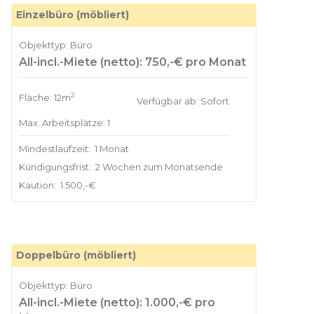
Einzelbüro (möbliert)
Objekttyp: Büro
All-incl.-Miete (netto): 750,-€ pro Monat
2
Fläche: 12m
Verfügbar ab: Sofort
Max. Arbeitsplätze: 1
Mindestlaufzeit:
1 Monat
Kündigungsfrist:
2 Wochen zum Monatsende
Kaution:
1.500,-€
Doppelbüro (möbliert)
Objekttyp: Büro
All-incl.-Miete (netto): 1.000,-€ pro