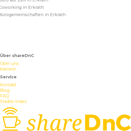
Büro auf Zeit in Erkrath
Coworking in Erkrath
Bürogemeinschaften in Erkrath
Über shareDnC
Über uns
Karriere
Service
Kontakt
Blog
FAQ
Städte-Index