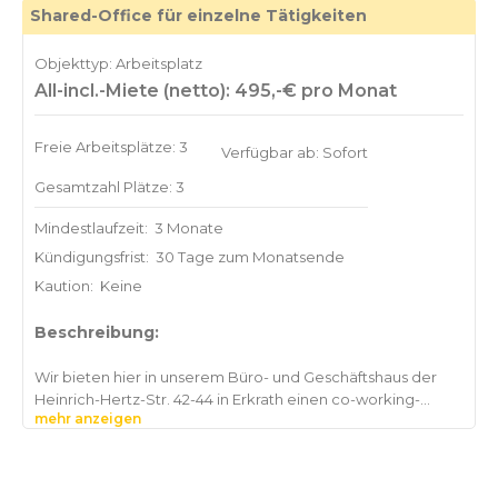
Shared-Office für einzelne Tätigkeiten
Objekttyp: Arbeitsplatz
All-incl.-Miete (netto): 495,-€ pro Monat
Freie Arbeitsplätze: 3
Verfügbar ab: Sofort
Gesamtzahl Plätze: 3
Mindestlaufzeit:
3 Monate
Kündigungsfrist:
30 Tage zum Monatsende
Kaution:
Keine
Beschreibung:
Wir bieten hier in unserem Büro- und Geschäftshaus der
Heinrich-Hertz-Str. 42-44 in Erkrath einen co-working-
mehr anzeigen
space im 2. OG. an.
Die Büroböden sind durch neuwertiges Vinyl ersetzt. Jeder
Raum hat eine repräsentative Fensterfront.