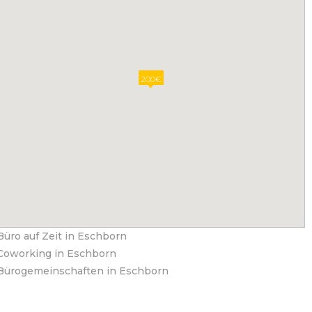
200€
Büro auf Zeit in Eschborn
Coworking in Eschborn
Bürogemeinschaften in Eschborn