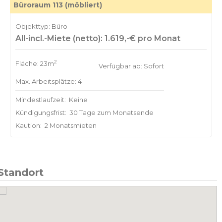
Büroraum 113 (möbliert)
Objekttyp: Büro
All-incl.-Miete (netto): 1.619,-€ pro Monat
2
Fläche: 23m
Verfügbar ab: Sofort
Max. Arbeitsplätze: 4
Mindestlaufzeit:
Keine
Kündigungsfrist:
30 Tage zum Monatsende
Kaution:
2 Monatsmieten
Standort