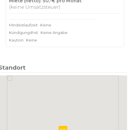
Miete (netto): 50,-€ pro Monat
(keine Umsatzsteuer)
Mindestlaufzeit:
Keine
Kündigungsfrist:
Keine Angabe
Kaution:
Keine
Standort
50€