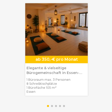
ab
350,-€ pro Monat
Elegante & vielseitige
Bürogemeinschaft in Essen-
Rüttenscheid
1 Büroraum max. 3 Personen
8 Schreibtischplätze
2
1 Bürofläche 105 m
Essen