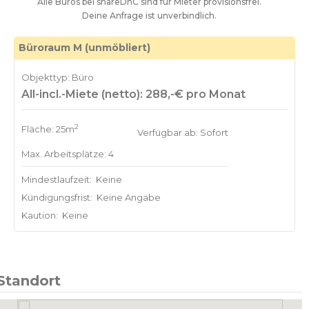
Alle Büros bei shareDnC sind für Mieter provisionsfrei.
Deine Anfrage ist unverbindlich.
Büroraum M (unmöbliert)
Objekttyp: Büro
All-incl.-Miete (netto): 288,-€ pro Monat
2
Fläche: 25m
Verfügbar ab: Sofort
Max. Arbeitsplätze: 4
Mindestlaufzeit:
Keine
Kündigungsfrist:
Keine Angabe
Kaution:
Keine
Standort