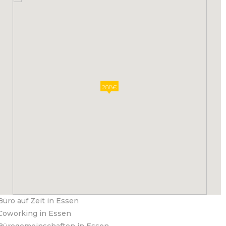
288€
Büro auf Zeit in Essen
Coworking in Essen