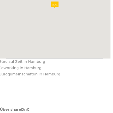
39€
Büro auf Zeit in Hamburg
Coworking in Hamburg
Bürogemeinschaften in Hamburg
Über shareDnC