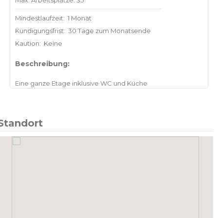
Max. Arbeitsplätze: 35
Mindestlaufzeit:
1 Monat
Kündigungsfrist:
30 Tage zum Monatsende
Kaution:
Keine
Beschreibung:
Standort