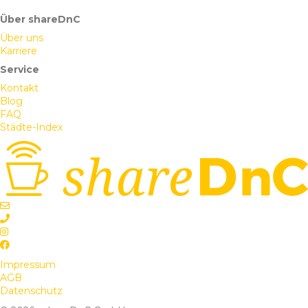
Seriosität und Erfolg bereits beim ersten Eindruck.
Über shareDnC
Wer ein modernes, repräsentatives und sofort nutzbares
Über uns
Büro sucht, findet hier eine Lösung, die weit über ein
Karriere
klassisches Büro hinausgeht.
Service
Kontakt
Blog
FAQ
Städte-Index
Impressum
AGB
Datenschutz