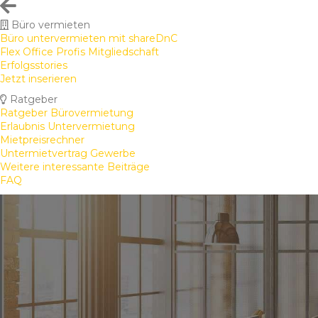
Büro vermieten
Büro untervermieten mit shareDnC
Flex Office Profis Mitgliedschaft
Erfolgsstories
Jetzt inserieren
Ratgeber
Ratgeber Bürovermietung
Erlaubnis Untervermietung
Mietpreisrechner
Untermietvertrag Gewerbe
Weitere interessante Beiträge
FAQ