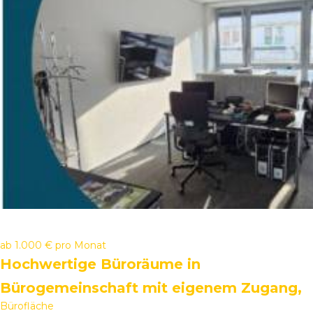
ab
1.000 €
pro Monat
Hochwertige Büroräume in
Bürogemeinschaft mit eigenem Zugang,
Bürofläche