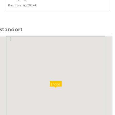
Kaution:
4.200,-€
Standort
1.400€