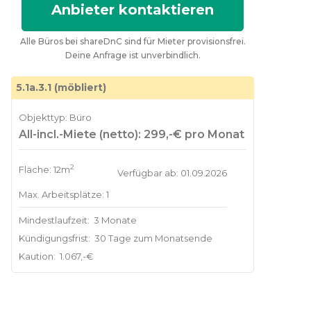
Anbieter kontaktieren
Alle Büros bei shareDnC sind für Mieter provisionsfrei.
Deine Anfrage ist unverbindlich.
5.1a.3.1 (möbliert)
Objekttyp: Büro
All-incl.-Miete (netto): 299,-€ pro Monat
2
Fläche: 12m
Verfügbar ab: 01.09.2026
Max. Arbeitsplätze: 1
Mindestlaufzeit:
3 Monate
Kündigungsfrist:
30 Tage zum Monatsende
Kaution:
1.067,-€