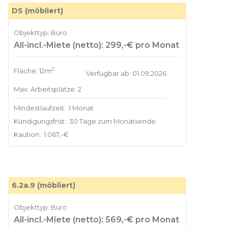
DS (möbliert)
Objekttyp: Büro
All-incl.-Miete (netto): 299,-€ pro Monat
2
Fläche: 12m
Verfügbar ab: 01.09.2026
Max. Arbeitsplätze: 2
Mindestlaufzeit:
1 Monat
Kündigungsfrist:
30 Tage zum Monatsende
Kaution:
1.067,-€
6.2a.9 (möbliert)
Objekttyp: Büro
All-incl.-Miete (netto): 569,-€ pro Monat