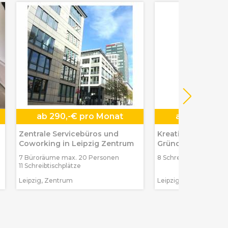
ab
290,-€ pro Monat
ab
250,-€ p
Zentrale Servicebüros und
Kreative Bürogeme
Coworking in Leipzig Zentrum
Gründerzeithaus in
Südvorstadt
7 Büroräume max. 20 Personen
8 Schreibtischplätze
11 Schreibtischplätze
Leipzig, Zentrum
Leipzig, Südvorstadt