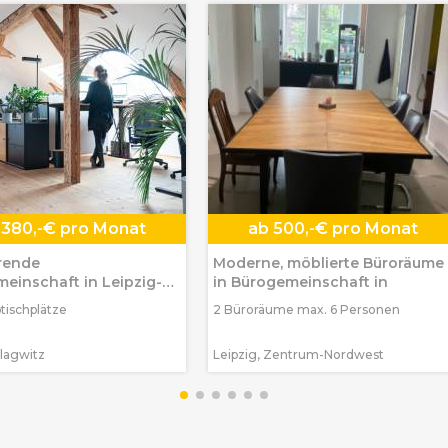
380,-€ pro Monat
ab
500,-€ pro Monat
erende
Moderne, möblierte Büroräume
einschaft in Leipzig-
in Bürogemeinschaft in
z im historischen
btischplätze
2 Büroräume max. 6 Personen
Plagwitz
Leipzig, Zentrum-Nordwest