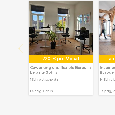
220,-€ pro Monat
ab
Coworking und flexible Büros in
Inspiri
Leipzig-Gohlis
Bürogem
Plagwit
1 Schreibtischplatz
14 Schrei
Leipzig, Gohlis
Leipzig, 