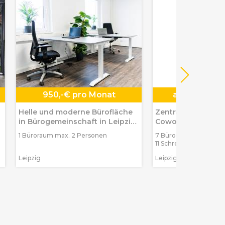
950,-€ pro Monat
ab
290,-€ p
Helle und moderne Bürofläche
Zentrale Serviceb
in Bürogemeinschaft in Leipzig-
Coworking in Leip
Eutritzsch
1 Büroraum max. 2 Personen
7 Büroräume max. 20
11 Schreibtischplätze
Leipzig
Leipzig, Zentrum