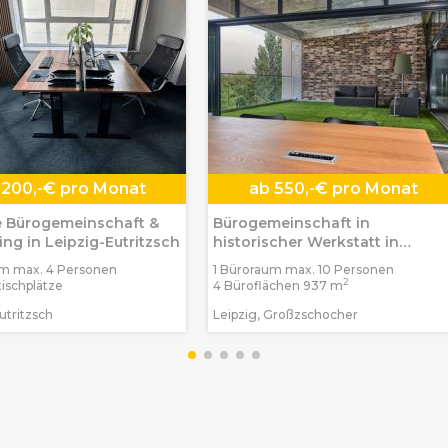
200,-€ pro Monat
ab
550,-€ pro Monat
e Bürogemeinschaft &
Bürogemeinschaft in
ng in Leipzig-Eutritzsch
historischer Werkstatt in
Leipzig-Großzschocher
um max. 4 Personen
1 Büroraum max. 10 Personen
2
tischplätze
4 Büroflächen 937 m
utritzsch
Leipzig, Großzschocher