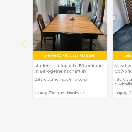
ab
500,-€ pro Monat
ab
Moderne, möblierte Büroräume
Kreativ
in Bürogemeinschaft in
Coworki
2 Büroräume max. 6 Personen
1 Bürora
4 Schreib
Leipzig, Zentrum-Nordwest
Leipzig, E