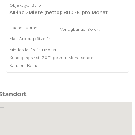
Objekttyp: Büro
All-incl.-Miete (netto): 800,-€ pro Monat
2
Fläche: 100m
Verfügbar ab: Sofort
Max. Arbeitsplätze: 14
Mindestlaufzeit:
1 Monat
Kündigungsfrist:
30 Tage zum Monatsende
Kaution:
Keine
Standort