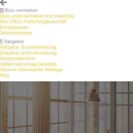
Büro vermieten
Büro untervermieten mit shareDnC
Flex Office Profis Mitgliedschaft
Erfolgsstories
Jetzt inserieren
Ratgeber
Ratgeber Bürovermietung
Erlaubnis Untervermietung
Mietpreisrechner
Untermietvertrag Gewerbe
Weitere interessante Beiträge
FAQ