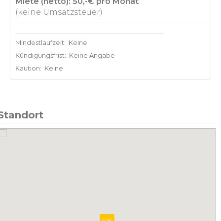
Miete (netto): 50,-€ pro Monat
(keine Umsatzsteuer)
Mindestlaufzeit:
Keine
Kündigungsfrist:
Keine Angabe
Kaution:
Keine
Standort
50€