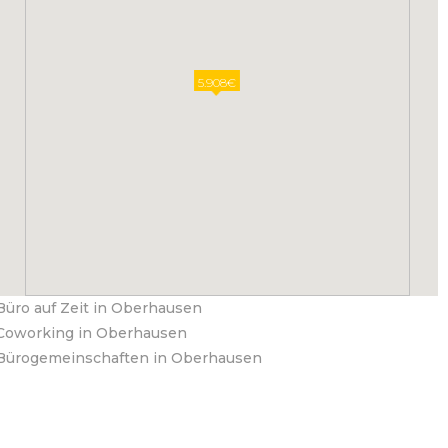
5.908€
Büro auf Zeit in Oberhausen
Coworking in Oberhausen
Bürogemeinschaften in Oberhausen