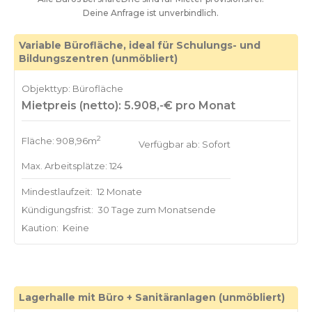
Deine Anfrage ist unverbindlich.
Variable Bürofläche, ideal für Schulungs- und
Bildungszentren (unmöbliert)
Objekttyp: Bürofläche
Mietpreis (netto): 5.908,-€ pro Monat
2
Fläche: 908,96m
Verfügbar ab: Sofort
Max. Arbeitsplätze: 124
Mindestlaufzeit:
12 Monate
Kündigungsfrist:
30 Tage zum Monatsende
Kaution:
Keine
Lagerhalle mit Büro + Sanitäranlagen (unmöbliert)