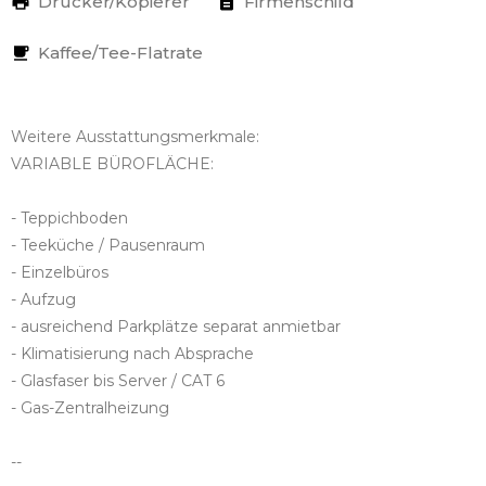
Drucker/Kopierer
Firmenschild
Kaffee/Tee-Flatrate
Weitere Ausstattungsmerkmale:
VARIABLE BÜROFLÄCHE:
- Teppichboden
- Teeküche / Pausenraum
- Einzelbüros
- Aufzug
- ausreichend Parkplätze separat anmietbar
- Klimatisierung nach Absprache
- Glasfaser bis Server / CAT 6
- Gas-Zentralheizung
--