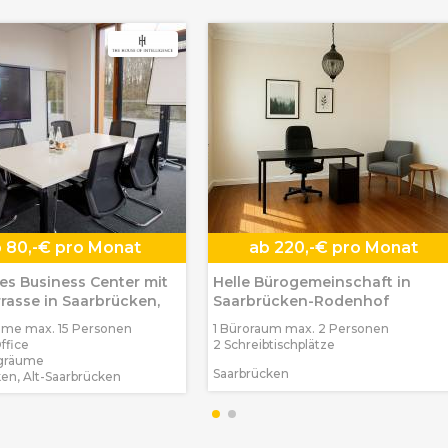
b
80,-€ pro Monat
ab
220,-€ pro Monat
s Business Center mit
Helle Bürogemeinschaft in
rasse in Saarbrücken,
Saarbrücken-Rodenhof
ume max. 15 Personen
1 Büroraum max. 2 Personen
Office
2 Schreibtischplätze
gräume
Saarbrücken
en, Alt-Saarbrücken