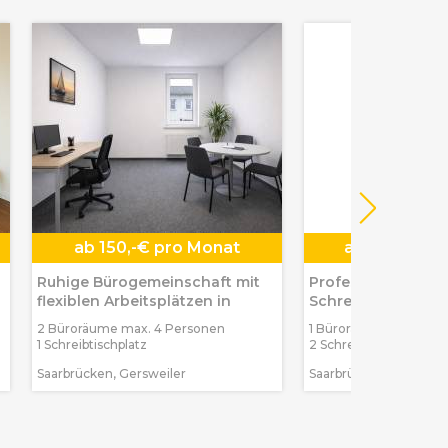
ab
150,-€ pro Monat
ab
200,-€ p
Ruhige Bürogemeinschaft mit
Professioneller
flexiblen Arbeitsplätzen in
Schreibtischplatz 
Bürogemeinschaft
2 Büroräume max. 4 Personen
1 Büroraum max. 1 Per
1 Schreibtischplatz
2 Schreibtischplätze
Saarbrücken, Gersweiler
Saarbrücken, Malstatt