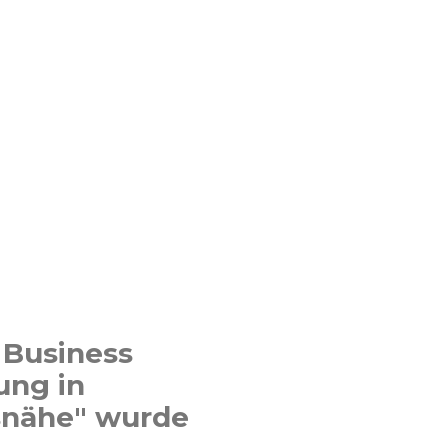
 Business
ung in
snähe" wurde