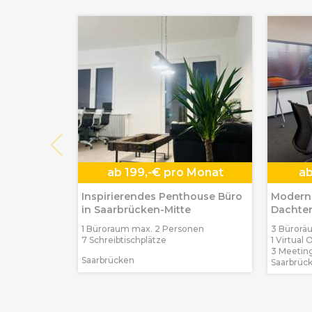
ab
199,-€ pro Monat
a
Inspirierendes Penthouse Büro
Moderne
in Saarbrücken-Mitte
Dachter
1 Büroraum max. 2 Personen
3 Bürorä
7 Schreibtischplätze
1 Virtual 
3 Meetin
Saarbrücken
Saarbrück