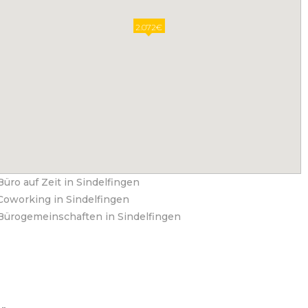
2.072€
Büro auf Zeit in Sindelfingen
Coworking in Sindelfingen
Bürogemeinschaften in Sindelfingen