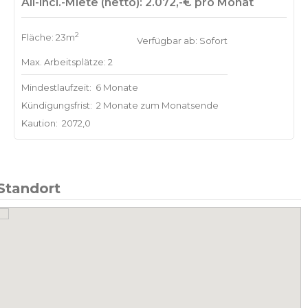
All-incl.-Miete (netto): 2.072,-€ pro Monat
2
Fläche: 23m
Verfügbar ab: Sofort
Max. Arbeitsplätze: 2
Mindestlaufzeit:
6 Monate
Kündigungsfrist:
2 Monate zum Monatsende
Kaution:
2072,0
Standort