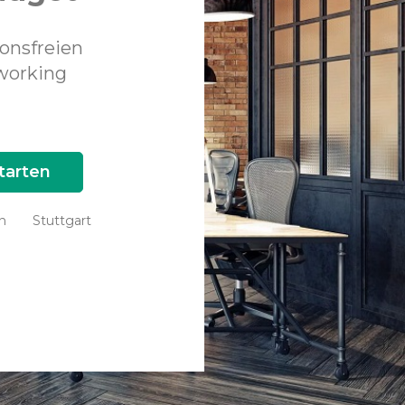
onsfreien
working
n
Stuttgart