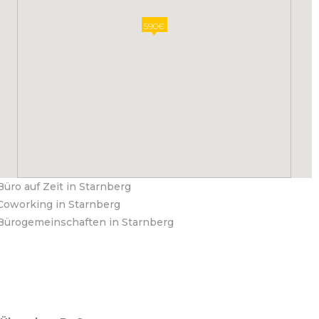
590€
Büro auf Zeit in Starnberg
Coworking in Starnberg
Bürogemeinschaften in Starnberg