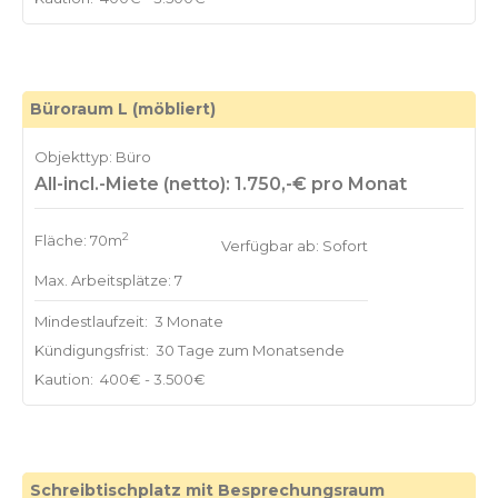
Büroraum L (möbliert)
Objekttyp: Büro
All-incl.-Miete (netto): 1.750,-€ pro Monat
2
Fläche: 70m
Verfügbar ab: Sofort
Max. Arbeitsplätze: 7
Mindestlaufzeit:
3 Monate
Kündigungsfrist:
30 Tage zum Monatsende
Kaution:
400€ - 3.500€
Schreibtischplatz mit Besprechungsraum