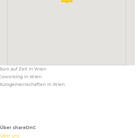
Büro auf Zeit in Wien
Coworking in Wien
Bürogemeinschaften in Wien
Über shareDnC
Über uns