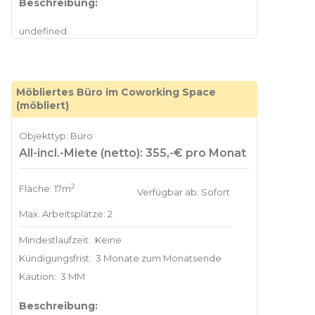
Beschreibung:
Möbliertes Büro im Coworking Space
(möbliert)
Objekttyp: Büro
All-incl.-Miete (netto): 355,-€ pro Monat
2
Fläche: 17m
Verfügbar ab: Sofort
Max. Arbeitsplätze: 2
Mindestlaufzeit:
Keine
Kündigungsfrist:
3 Monate zum Monatsende
Kaution:
3 MM
Beschreibung: