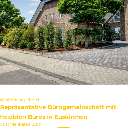
ab
599 €
pro Monat
Repräsentative Bürogemeinschaft mit
flexiblen Büros in Euskirchen
Abschließbares Büro