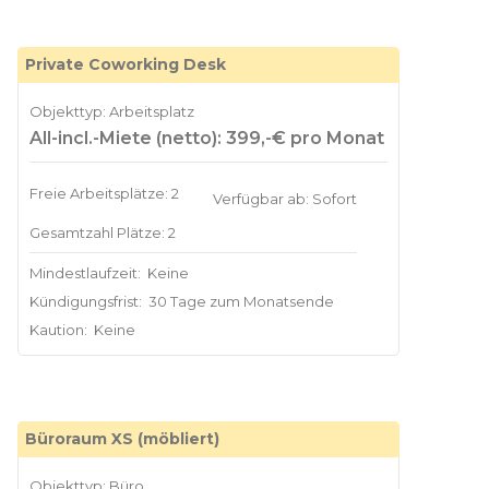
Private Coworking Desk
Objekttyp: Arbeitsplatz
All-incl.-Miete (netto): 399,-€ pro Monat
Freie Arbeitsplätze: 2
Verfügbar ab: Sofort
Gesamtzahl Plätze: 2
Mindestlaufzeit:
Keine
Kündigungsfrist:
30 Tage zum Monatsende
Kaution:
Keine
Büroraum XS (möbliert)
Objekttyp: Büro