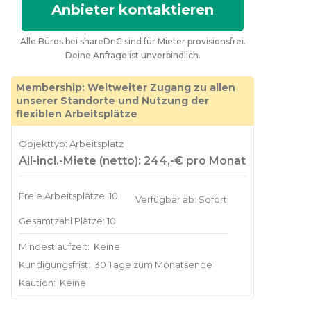
Anbieter kontaktieren
Alle Büros bei shareDnC sind für Mieter provisionsfrei.
Deine Anfrage ist unverbindlich.
Membership: Weltweiter Zugang zu allen
unserer Standorte und Nutzung der
flexiblen Arbeitsplätze
Objekttyp: Arbeitsplatz
All-incl.-Miete (netto): 244,-€ pro Monat
Freie Arbeitsplätze: 10
Verfügbar ab: Sofort
Gesamtzahl Plätze: 10
Mindestlaufzeit:
Keine
Kündigungsfrist:
30 Tage zum Monatsende
Kaution:
Keine