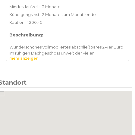
Mindestlaufzeit:
3 Monate
Kündigungsfrist:
2 Monate zum Monatsende
Kaution:
1.200,-€
Beschreibung:
Wunderschönes vollmöbliertes abschließbares 2-4er Büro
im ruhigen Dachgeschoss unweit der vielen
mehr anzeigen
Standort