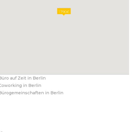
1.790€
Büro auf Zeit in Berlin
Coworking in Berlin
Bürogemeinschaften in Berlin