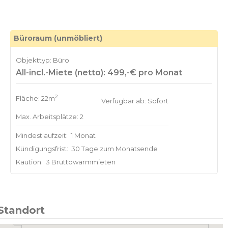
Büroraum (unmöbliert)
Objekttyp: Büro
All-incl.-Miete (netto): 499,-€ pro Monat
2
Fläche: 22m
Verfügbar ab: Sofort
Max. Arbeitsplätze: 2
Mindestlaufzeit:
1 Monat
Kündigungsfrist:
30 Tage zum Monatsende
Kaution:
3 Bruttowarmmieten
Standort