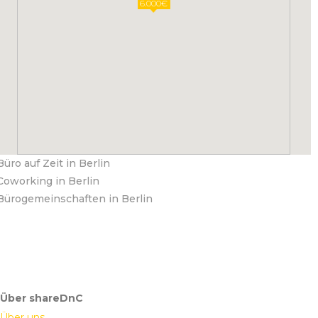
6.000€
Büro auf Zeit in Berlin
Coworking in Berlin
Bürogemeinschaften in Berlin
Über shareDnC
Über uns