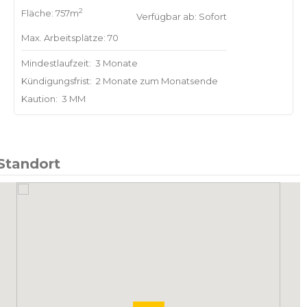
2
Fläche: 757m
Verfügbar ab: Sofort
Max. Arbeitsplätze: 70
Mindestlaufzeit:
3 Monate
Kündigungsfrist:
2 Monate zum Monatsende
Kaution:
3 MM
Standort