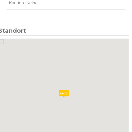
Kaution:
Keine
Standort
380€