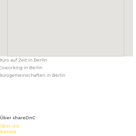
Büro auf Zeit in Berlin
Coworking in Berlin
Bürogemeinschaften in Berlin
Über shareDnC
Über uns
Karriere