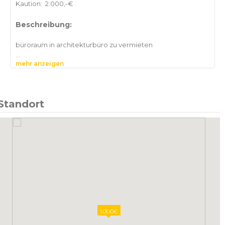
Kaution:
2.000,-€
Beschreibung:
büroraum in architekturbüro zu vermieten
mehr anzeigen
Standort
1.000€