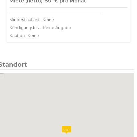
Miete (netto): 50,-€ pro Monat
Mindestlaufzeit:
Keine
Kündigungsfrist:
Keine Angabe
Kaution:
Keine
Standort
50€