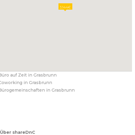
3.144€
Büro auf Zeit in Grasbrunn
Coworking in Grasbrunn
Bürogemeinschaften in Grasbrunn
Über shareDnC