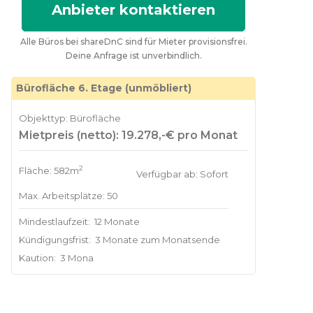
Anbieter kontaktieren
Alle Büros bei shareDnC sind für Mieter provisionsfrei.
Deine Anfrage ist unverbindlich.
Bürofläche 6. Etage (unmöbliert)
Objekttyp: Bürofläche
Mietpreis (netto): 19.278,-€ pro Monat
2
Fläche: 582m
Verfügbar ab: Sofort
Max. Arbeitsplätze: 50
Mindestlaufzeit:
12 Monate
Kündigungsfrist:
3 Monate zum Monatsende
Kaution:
3 Mona