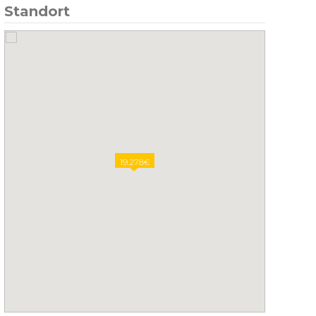
Standort
19.278€