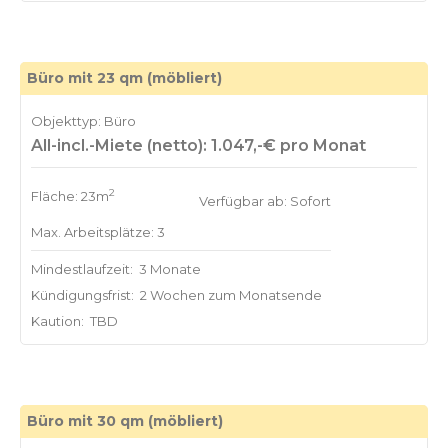
Büro mit 23 qm (möbliert)
Objekttyp: Büro
All-incl.-Miete (netto): 1.047,-€ pro Monat
2
Fläche: 23m
Verfügbar ab: Sofort
Max. Arbeitsplätze: 3
Mindestlaufzeit:
3 Monate
Kündigungsfrist:
2 Wochen zum Monatsende
Kaution:
TBD
Büro mit 30 qm (möbliert)