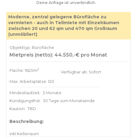
Deine Anfrage ist unverbindlich.
Moderne, zentral gelegene Bürofläche zu
vermieten - auch in Teilmiete mit Einzelräumen
zwischen 20 und 62 qm und 470 qm Großraum
(unmöbliert)
Objekttyp: Bürofläche
Mietpreis (netto): 44.550,-€ pro Monat
2
Fläche: 1620m
Verfügbar ab: Sofort
Max. Arbeitsplätze: 120
Mindestlaufzeit:
3 Monate
Kündigungsfrist:
30 Tage zum Monatsende
Kaution:
TBD
Beschreibung: