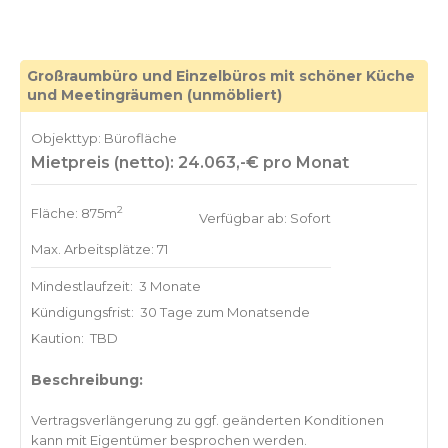
Großraumbüro und Einzelbüros mit schöner Küche
und Meetingräumen (unmöbliert)
Objekttyp: Bürofläche
Mietpreis (netto): 24.063,-€ pro Monat
2
Fläche: 875m
Verfügbar ab: Sofort
Max. Arbeitsplätze: 71
Mindestlaufzeit:
3 Monate
Kündigungsfrist:
30 Tage zum Monatsende
Kaution:
TBD
Beschreibung:
Vertragsverlängerung zu ggf. geänderten Konditionen