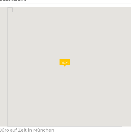
910€
Büro auf Zeit in München