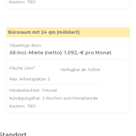
Kaution:
TBD
Büroraum mit 24 qm (möbliert)
Objekttyp: Büro
All-incl.-Miete (netto): 1.092,-€ pro Monat
2
Fläche: 24m
Verfügbar ab: Sofort
Max. Arbeitsplätze: 3
Mindestlaufzeit:
1 Monat
Kündigungsfrist:
2 Wochen zum Monatsende
Kaution:
TBD
Standort