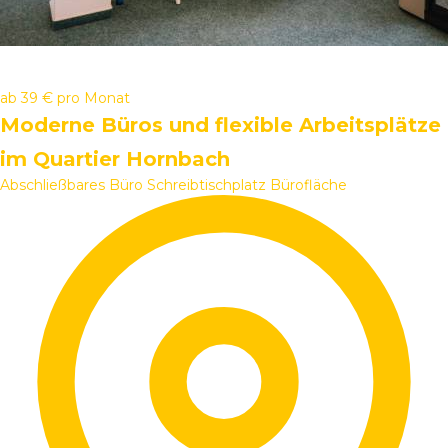
ab
39 €
pro Monat
Moderne Büros und flexible Arbeitsplätze
im Quartier Hornbach
Abschließbares Büro
Schreibtischplatz
Bürofläche