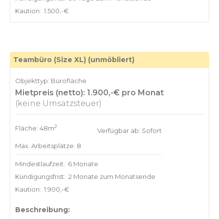
Kaution:
1.500,-€
Teambüro (Size XL) (unmöbliert)
Objekttyp: Bürofläche
Mietpreis (netto): 1.900,-€ pro Monat
(keine Umsatzsteuer)
2
Fläche: 48m
Verfügbar ab: Sofort
Max. Arbeitsplätze: 8
Mindestlaufzeit:
6 Monate
Kündigungsfrist:
2 Monate zum Monatsende
Kaution:
1.900,-€
Beschreibung: