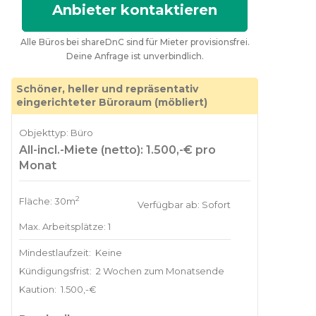
Anbieter kontaktieren
Alle Büros bei shareDnC sind für Mieter provisionsfrei.
Deine Anfrage ist unverbindlich.
Schöner, heller und repräsentativ
eingerichteter Büroraum (möbliert)
Objekttyp: Büro
All-incl.-Miete (netto): 1.500,-€ pro
Monat
2
Fläche: 30m
Verfügbar ab: Sofort
Max. Arbeitsplätze: 1
Mindestlaufzeit:
Keine
Kündigungsfrist:
2 Wochen zum Monatsende
Kaution:
1.500,-€