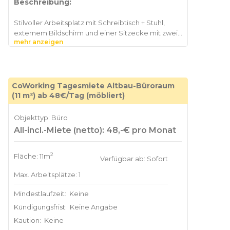
Beschreibung:
Stilvoller Arbeitsplatz mit Schreibtisch + Stuhl,
externem Bildschirm und einer Sitzecke mit zwei
mehr anzeigen
Sesseln und Tischchen. Mitnutzung der Büroküche
CoWorking Tagesmiete Altbau-Büroraum
(11 m²) ab 48€/Tag (möbliert)
Objekttyp: Büro
All-incl.-Miete (netto): 48,-€ pro Monat
2
Fläche: 11m
Verfügbar ab: Sofort
Max. Arbeitsplätze: 1
Mindestlaufzeit:
Keine
Kündigungsfrist:
Keine Angabe
Kaution:
Keine