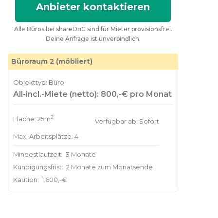
Anbieter kontaktieren
Alle Büros bei shareDnC sind für Mieter provisionsfrei.
Deine Anfrage ist unverbindlich.
Büroraum 2 (möbliert)
Objekttyp: Büro
All-incl.-Miete (netto): 800,-€ pro Monat
2
Fläche: 25m
Verfügbar ab: Sofort
Max. Arbeitsplätze: 4
Mindestlaufzeit:
3 Monate
Kündigungsfrist:
2 Monate zum Monatsende
Kaution:
1.600,-€