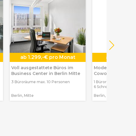
ab
1.299,-€ pro Monat
ab
99,-€ pr
Voll ausgestattete Büros im
Moderne Private O
Business Center in Berlin Mitte
Coworking in Berl
3 Büroräume max. 10 Personen
1 Büroraum max. 2 Pe
6 Schreibtischplätze
Berlin, Mitte
Berlin, Weißensee