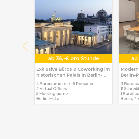
ab
35,-€ pro Stunde
ab
Exklusive Büros & Coworking im
Moderne
historischen Palais in Berlin-
Berlin-
Mitte
4 Büroräume max. 8 Personen
3 Bürorä
2 Virtual Offices
11 Schreib
5 Meetingräume
1 Büroflä
Berlin, Mitte
Berlin, P