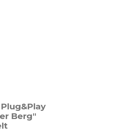
 Plug&Play
uer Berg"
lt