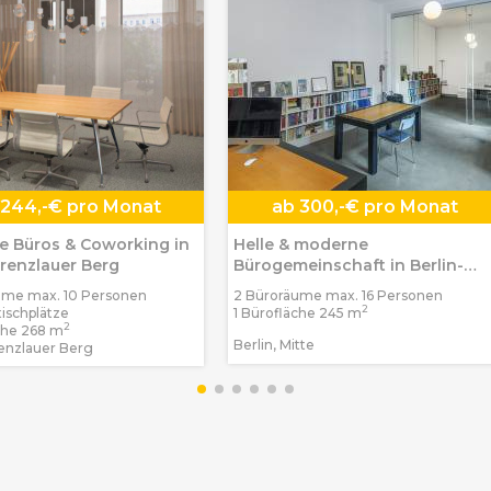
244,-€ pro Monat
ab
300,-€ pro Monat
 Büros & Coworking in
Helle & moderne
Prenzlauer Berg
Bürogemeinschaft in Berlin-
Mitte
ume max. 10 Personen
2 Büroräume max. 16 Personen
2
tischplätze
1 Bürofläche 245 m
2
che 268 m
Berlin, Mitte
renzlauer Berg